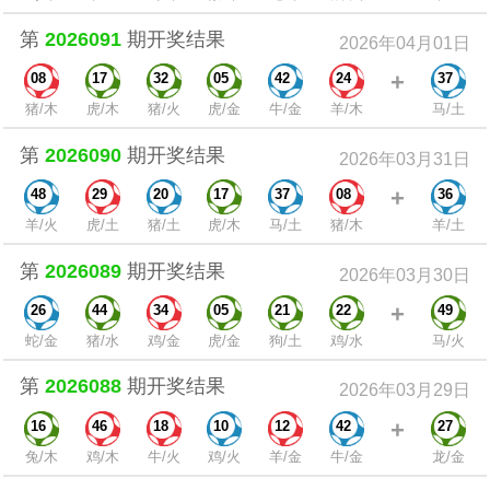
第
2026091
期开奖结果
2026年04月01日
+
08
17
32
05
42
24
37
猪/木
虎/木
猪/火
虎/金
牛/金
羊/木
马/土
第
2026090
期开奖结果
2026年03月31日
+
48
29
20
17
37
08
36
羊/火
虎/土
猪/土
虎/木
马/土
猪/木
羊/土
第
2026089
期开奖结果
2026年03月30日
+
26
44
34
05
21
22
49
蛇/金
猪/水
鸡/金
虎/金
狗/土
鸡/水
马/火
第
2026088
期开奖结果
2026年03月29日
+
16
46
18
10
12
42
27
兔/木
鸡/木
牛/火
鸡/火
羊/金
牛/金
龙/金