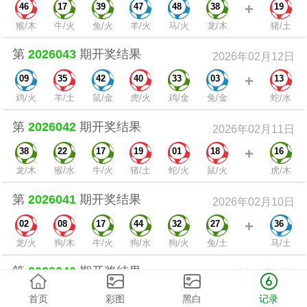
+
46
17
39
47
48
38
19
猴/木
牛/火
兔/火
羊/火
马/火
龙/木
猪/土
第
2026043
期开奖结果
2026年02月12日
+
09
35
42
40
33
03
13
鸡/火
羊/土
鼠/金
虎/火
鸡/金
兔/金
蛇/水
第
2026042
期开奖结果
2026年02月11日
+
38
22
17
19
01
18
16
龙/木
猴/水
牛/火
猪/土
蛇/火
鼠/火
虎/木
第
2026041
期开奖结果
2026年02月10日
+
02
08
17
44
32
27
36
龙/火
狗/木
牛/火
狗/水
狗/火
兔/土
马/土
第
2026040
期开奖结果
2026年02月09日
+
46
06
29
27
11
49
28
首页
彩图
黑白
记录