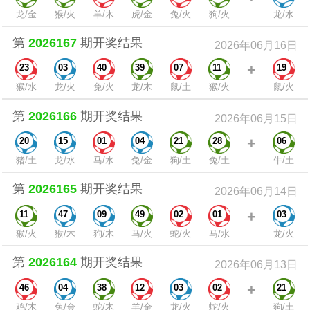
龙/金
猴/火
羊/木
虎/金
兔/火
狗/火
龙/水
第
2026167
期开奖结果
2026年06月16日
+
23
03
40
39
07
11
19
猴/水
龙/火
兔/火
龙/木
鼠/土
猴/火
鼠/火
第
2026166
期开奖结果
2026年06月15日
+
20
15
01
04
21
28
06
猪/土
龙/水
马/水
兔/金
狗/土
兔/土
牛/土
第
2026165
期开奖结果
2026年06月14日
+
11
47
09
49
02
01
03
猴/火
猴/木
狗/木
马/火
蛇/火
马/水
龙/火
第
2026164
期开奖结果
2026年06月13日
+
46
04
38
12
03
02
21
鸡/木
兔/金
蛇/木
羊/金
龙/火
蛇/火
狗/土