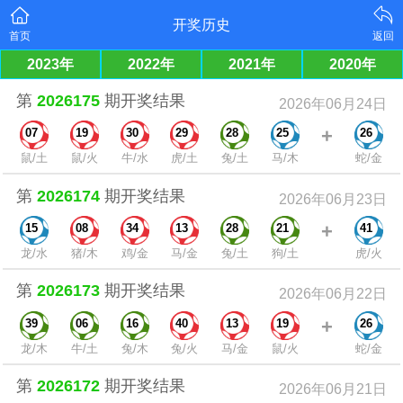
开奖历史
首页
返回
2023年
2022年
2021年
2020年
第
2026175
期开奖结果
2026年06月24日
+
07
19
30
29
28
25
26
鼠/土
鼠/火
牛/水
虎/土
兔/土
马/木
蛇/金
第
2026174
期开奖结果
2026年06月23日
+
15
08
34
13
28
21
41
龙/水
猪/木
鸡/金
马/金
兔/土
狗/土
虎/火
第
2026173
期开奖结果
2026年06月22日
+
39
06
16
40
13
19
26
龙/木
牛/土
兔/木
兔/火
马/金
鼠/火
蛇/金
第
2026172
期开奖结果
2026年06月21日