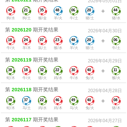
2026年05月01日
+
45
21
35
48
06
20
44
狗/水
狗/土
猴/金
羊/火
牛/土
猪/土
猪/水
第
2026120
期开奖结果
2026年04月30日
+
18
24
07
23
48
20
06
牛/火
羊/木
鼠/土
猴/水
羊/火
猪/土
牛/土
第
2026119
期开奖结果
2026年04月29日
+
38
18
32
22
30
40
11
蛇/木
牛/火
猪/火
鸡/水
牛/水
兔/火
猴/火
第
2026118
期开奖结果
2026年04月28日
+
38
37
22
46
49
40
08
蛇/木
马/土
鸡/水
鸡/木
马/火
兔/火
猪/木
第
2026117
期开奖结果
2026年04月27日