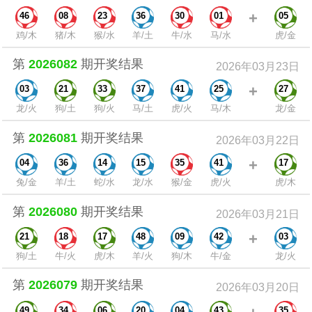
+
46
08
23
36
30
01
05
鸡/木
猪/木
猴/水
羊/土
牛/水
马/水
虎/金
第
2026082
期开奖结果
2026年03月23日
+
03
21
33
37
41
25
27
龙/火
狗/土
狗/火
马/土
虎/火
马/木
龙/金
第
2026081
期开奖结果
2026年03月22日
+
04
36
14
15
35
41
17
兔/金
羊/土
蛇/水
龙/水
猴/金
虎/火
虎/木
第
2026080
期开奖结果
2026年03月21日
+
21
18
17
48
09
42
03
狗/土
牛/火
虎/木
羊/火
狗/木
牛/金
龙/火
第
2026079
期开奖结果
2026年03月20日
49
34
06
20
04
43
35