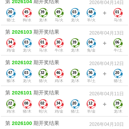
第
2026104
期开奖结果
2026年04月14日
+
20
45
39
49
03
48
01
猪/土
狗/水
龙/木
马/火
龙/火
羊/火
马/水
第
2026103
期开奖结果
2026年04月13日
+
34
03
01
30
39
04
06
鸡/金
龙/火
马/水
牛/水
龙/木
兔/金
牛/土
第
2026102
期开奖结果
2026年04月12日
+
47
03
32
46
39
36
20
猴/木
龙/火
猪/火
鸡/木
龙/木
羊/土
猪/土
第
2026101
期开奖结果
2026年04月11日
+
22
08
02
34
20
12
39
鸡/水
猪/木
蛇/火
鸡/金
猪/土
羊/金
龙/木
第
2026100
期开奖结果
2026年04月10日