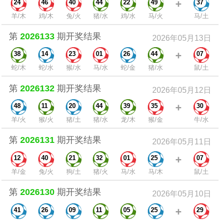
+
24
46
40
44
22
49
37
羊/木
鸡/木
兔/火
猪/水
鸡/水
马/火
马/土
第
2026133
期开奖结果
2026年05月13日
+
38
14
23
01
26
44
07
蛇/木
蛇/水
猴/水
马/水
蛇/金
猪/水
鼠/土
第
2026132
期开奖结果
2026年05月12日
+
48
11
20
44
39
35
30
羊/火
猴/火
猪/土
猪/水
龙/木
猴/金
牛/水
第
2026131
期开奖结果
2026年05月11日
+
12
40
21
32
01
25
07
羊/金
兔/火
狗/土
猪/火
马/水
马/木
鼠/土
第
2026130
期开奖结果
2026年05月10日
+
41
26
09
11
05
25
29