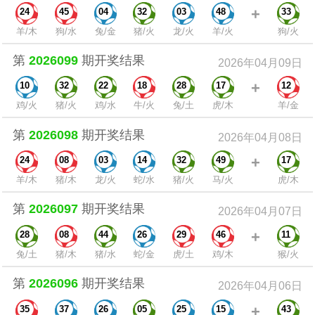
+
24
45
04
32
03
48
33
羊/木
狗/水
兔/金
猪/火
龙/火
羊/火
狗/火
第
2026099
期开奖结果
2026年04月09日
+
10
32
22
18
28
17
12
鸡/火
猪/火
鸡/水
牛/火
兔/土
虎/木
羊/金
第
2026098
期开奖结果
2026年04月08日
+
24
08
03
14
32
49
17
羊/木
猪/木
龙/火
蛇/水
猪/火
马/火
虎/木
第
2026097
期开奖结果
2026年04月07日
+
28
08
44
26
29
46
11
兔/土
猪/木
猪/水
蛇/金
虎/土
鸡/木
猴/火
第
2026096
期开奖结果
2026年04月06日
+
35
37
26
05
25
15
43