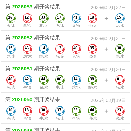
第
2026053
期开奖结果
2026年02月22日
+
16
12
33
17
41
18
15
兔/木
羊/金
狗/火
虎/木
虎/火
牛/火
龙/水
第
2026052
期开奖结果
2026年02月21日
+
15
46
14
13
40
35
38
龙/水
鸡/木
蛇/水
马/金
兔/火
猴/金
蛇/木
第
2026051
期开奖结果
2026年02月20日
+
40
42
44
06
14
38
01
兔/火
牛/金
猪/水
牛/土
蛇/水
蛇/木
马/水
第
2026050
期开奖结果
2026年02月19日
+
10
13
30
37
33
44
23
鸡/火
马/金
牛/水
马/土
狗/火
猪/水
猴/水
第
2026049
期开奖结果