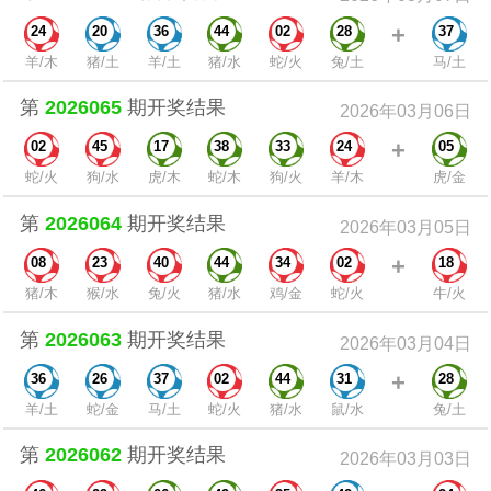
+
24
20
36
44
02
28
37
羊/木
猪/土
羊/土
猪/水
蛇/火
兔/土
马/土
第
2026065
期开奖结果
2026年03月06日
+
02
45
17
38
33
24
05
蛇/火
狗/水
虎/木
蛇/木
狗/火
羊/木
虎/金
第
2026064
期开奖结果
2026年03月05日
+
08
23
40
44
34
02
18
猪/木
猴/水
兔/火
猪/水
鸡/金
蛇/火
牛/火
第
2026063
期开奖结果
2026年03月04日
+
36
26
37
02
44
31
28
羊/土
蛇/金
马/土
蛇/火
猪/水
鼠/水
兔/土
第
2026062
期开奖结果
2026年03月03日