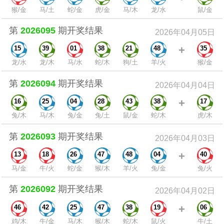
猴/金
马/土
蛇/金
虎/金
马/木
龙/水
鼠/金
第
2026095
期开奖结果
2026年04月05日
+
15
39
01
38
21
48
35
龙/水
龙/木
马/水
蛇/木
狗/土
羊/火
猴/金
第
2026094
期开奖结果
2026年04月04日
+
16
25
04
28
43
38
17
兔/木
马/木
兔/金
兔/土
鼠/金
蛇/木
虎/木
第
2026093
期开奖结果
2026年04月03日
+
13
18
26
47
48
04
40
马/金
牛/火
蛇/金
猴/木
羊/火
兔/金
兔/火
第
2026092
期开奖结果
2026年04月02日
+
46
42
25
47
38
19
06
鸡/木
牛/金
马/木
猴/木
蛇/木
鼠/火
牛/土