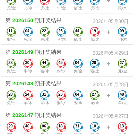
+
龙/金
龙/水
虎/土
牛/金
猪/土
虎/火
鼠/水
第
2026150
期开奖结果
2026年05月30日
+
11
04
22
25
44
19
09
猴/火
兔/金
鸡/水
马/木
猪/水
鼠/火
狗/木
第
2026149
期开奖结果
2026年05月29日
+
28
30
44
45
04
20
27
兔/土
牛/水
猪/水
狗/水
兔/金
猪/土
龙/金
第
2026148
期开奖结果
2026年05月28日
+
28
24
31
23
04
27
48
兔/土
羊/木
鼠/水
猴/水
兔/金
龙/金
羊/火
第
2026147
期开奖结果
2026年05月27日
+
29
40
06
18
31
10
13