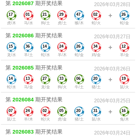
第
2026087
期开奖结果
2026年03月28日
+
17
01
21
29
47
02
26
虎/木
马/水
狗/土
虎/土
猴/木
蛇/火
蛇/金
第
2026086
期开奖结果
2026年03月27日
+
15
36
14
24
26
34
12
龙/水
羊/土
蛇/水
羊/木
蛇/金
鸡/金
羊/金
第
2026085
期开奖结果
2026年03月26日
+
14
13
27
33
06
20
19
蛇/水
马/金
龙/金
狗/火
牛/土
猪/土
鼠/火
第
2026084
期开奖结果
2026年03月25日
+
07
24
02
05
20
31
16
鼠/土
羊/木
蛇/火
虎/金
猪/土
鼠/水
兔/木
第
2026083
期开奖结果
2026年03月24日