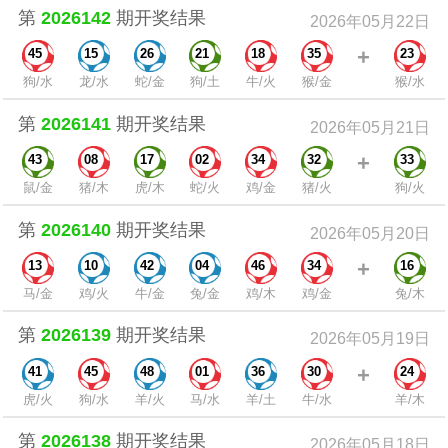
第
2026142
期开奖结果
2026年05月22日
+
45
15
26
21
18
35
23
狗/水
龙/水
蛇/金
狗/土
牛/火
猴/金
猴/水
第
2026141
期开奖结果
2026年05月21日
+
43
08
17
02
34
32
33
鼠/金
猪/木
虎/木
蛇/火
鸡/金
猪/火
狗/火
第
2026140
期开奖结果
2026年05月20日
+
13
10
42
04
46
34
16
马/金
鸡/火
牛/金
兔/金
鸡/木
鸡/金
兔/木
第
2026139
期开奖结果
2026年05月19日
+
41
45
48
01
36
30
24
虎/火
狗/水
羊/火
马/水
羊/土
牛/水
羊/木
第
2026138
期开奖结果
2026年05月18日