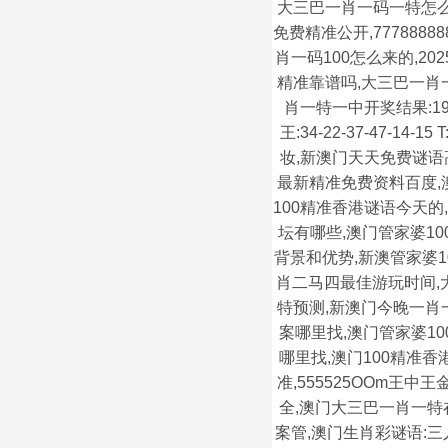
大三巴一肖一码一特怎么看走势:
免费精准公开,77788
肖一码100怎么来的,20
精准靠谱吗,大三巴一肖一码
肖一特一中开奖结果:19-27
王:34-22-37-47-
妆,新澳门天天免费谜语高手是谁
最新精准免费资料百度,澳门
100精准香港谜语今天的
坛有哪些,澳门管家婆100
背景和优势,新澳管家婆10
肖二马四最佳游玩时间,
特预测,新澳门今晚一肖一马
案哪里找,澳门管家婆10
哪里找,澳门100精准香港
准,555525OOm王中
全,澳门大三巴一肖一特在哪
案管,澳门生肖彩谜语:三