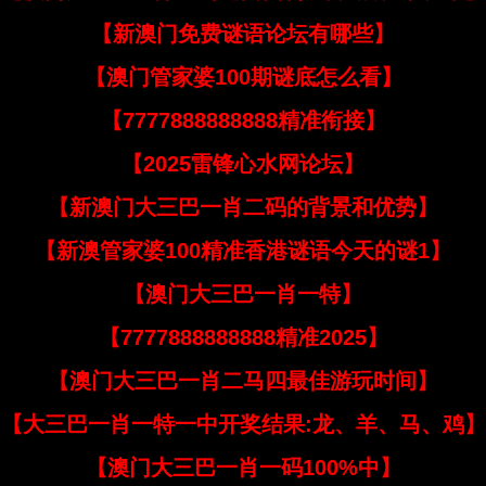
【新澳门免费谜语论坛有哪些】
【澳门管家婆100期谜底怎么看】
【7777888888888精准衔接】
【2025雷锋心水网论坛】
【新澳门大三巴一肖二码的背景和优势】
【新澳管家婆100精准香港谜语今天的谜1】
【澳门大三巴一肖一特】
【7777888888888精准2025】
【澳门大三巴一肖二马四最佳游玩时间】
【大三巴一肖一特一中开奖结果:龙、羊、马、鸡】
【澳门大三巴一肖一码100%中】