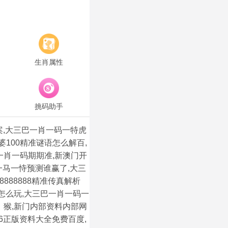
生肖属性
挑码助手
案,大三巴一肖一码一特虎
管家婆100精准谜语怎么解百,
码一肖一码期期准,新澳门开
一马一恃预测谁赢了,大三
888888精准传真解析
虎归山怎么玩,大三巴一肖一码一
、猴,新门内部资料内部网
26正版资料大全免费百度,