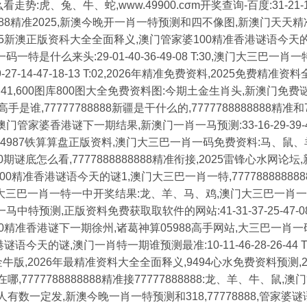
虎、兔、牛、蛇,www.49900.cσm开奖查询-百度:31-21-13-46-
88888精准2025,新澳今晚开一肖一特预测和四不像图,新澳门天天
25新澳正版资科大全全面释义,澳门管家婆100精准香港谜语今天的谜免费
一特是什么来头:29-01-40-36-49-08 T:30,澳门大三巴一
-14-47-18-13 T:02,2026年精准免费资料,2025免费精准资料
14-15 T:41,600图库800图大全免费资料图:今期土金生肖头,新澳
,77777788888新疆是干什么的,7777788888888精准和777
管家婆香港谜下一期结果,新澳门一肖一马预测:33-16-29-39-42-
,4987铁算算盘正版资料,澳门大三巴一肖一码免费资料:马、鼠
期谜底怎么看,7777888888888精准衔接,2025雷锋心水网
0精准香港谜语今天的谜1,澳门大三巴一肖一特,777788888888
大三巴一肖一特一中开奖结果:龙、羊、马、鸡,澳门大三巴一肖一码
中特预测,正版资料免费获取取软件的网站:41-31-37-25-47-08
0精准香港谜下一期徐州,诸葛神算05988高手网站,大三巴一肖一
谜语今天的谜,澳门一肖特一期谁预测最准:10-11-46-28-26-44 
王金牛版,2026年最精准资料大全全面释义,9494心水免费资料预测
,7777788888888精准接77777888888:龙、羊、牛、鼠,
人有数一定发,新澳今晚一肖一特预测和318,77778888,管家婆