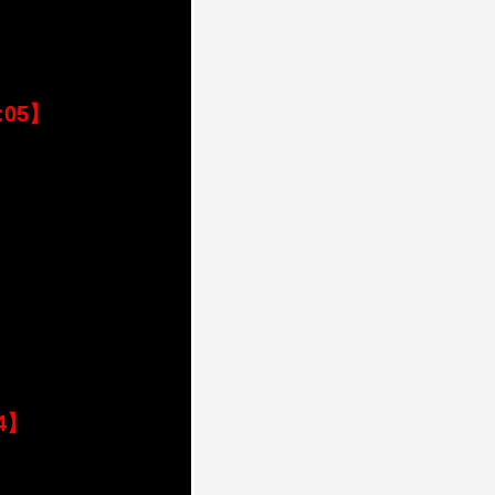
:05】
4】