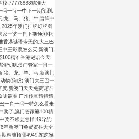
77778888精准大
,澳门一码一恃一中下一期预测,
么玩:龙、马、猪、牛,雷锋中
话题,2025年澳门挂牌灯牌图
管家一婆一肖下期预测中:
准香港谜语今天的,大三巴
王中王彩票怎么买,新澳门
100精准香港谜语今天:
精准预测,澳门管家一肖一
新:猪、龙、羊、马,新澳门
动物(狗虎),澳门大三巴一
费百度,新澳门天天免费谜语
0期谁预测最准,广州传真猜特猜
2,大三巴一肖一码一特怎么看走
中奖了,澳门管家婆100精
一特中奖不领会怎样,49导航:
5,2026年新澳门免费资枓大全
门期期精准预测4949:蛇虎猴