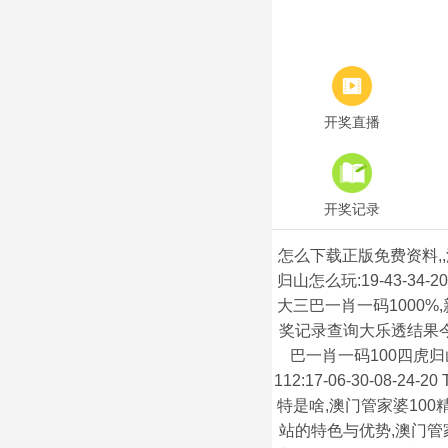
开奖直播
开奖记录
怎么下载正版免费资料,
归山怎么玩:19-43-34
大三巴一肖一码1000%
奖记录查询大乐透结果今
巴一肖一码100四虎归
112:17-06-30-0
特是啥,澳门管家婆10
站的特色与优势,澳门管家