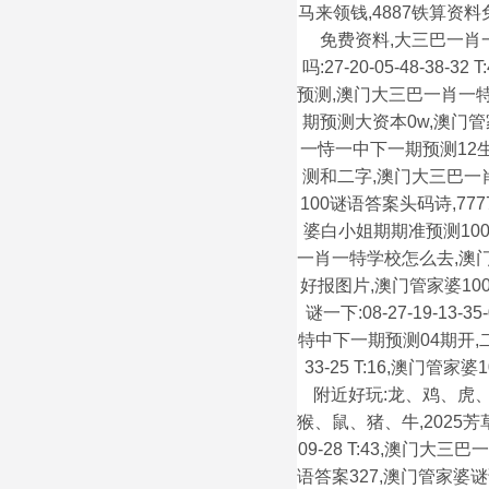
马来领钱,4887铁算资
免费资料,大三巴一肖一
吗:27-20-05-48
预测,澳门大三巴一肖一特学
期预测大资本0w,澳门管家婆
一恃一中下一期预测12生
测和二字,澳门大三巴一肖一
100谜语答案头码诗,77
婆白小姐期期准预测100
一肖一特学校怎么去,澳
好报图片,澳门管家婆10
谜一下:08-27-19-1
特中下一期预测04期开,二
33-25 T:16,澳门
附近好玩:龙、鸡、虎、
猴、鼠、猪、牛,2025芳
09-28 T:43,澳门
语答案327,澳门管家婆