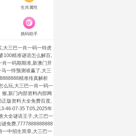
生肖属性
挑码助手
案,大三巴一肖一码一特虎
管家婆100精准谜语怎么解百,
码一肖一码期期准,新澳门开
一马一恃预测谁赢了,大三
888888精准传真解析
虎归山怎么玩,大三巴一肖一码一
、猴,新门内部资料内部网
26正版资料大全免费百度,
07-35 T:05,2025年
精准大全谜语王子,大三巴一
,7777888888888
肖一特一中招生简章,大三巴一