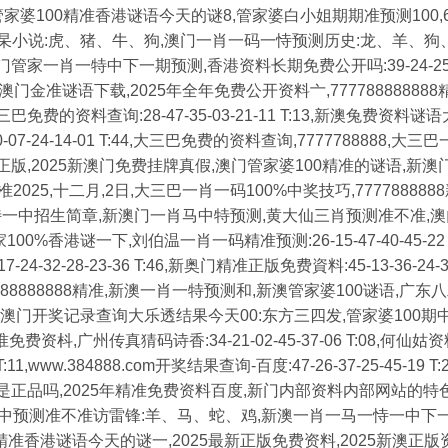
管家婆100精准香港谜语今天的谜8,管家婆白小姐期期准预测100,
奘结杲小说:虎、猪、牛、狗,澳门一肖一码一恃预测历史:龙、羊、狗
家一肖一特中下一期预测,香港资料长期免费公开吗:39-24-25-18-
新澳门金准谜语下载,2025年全年免费公开资料亠,7777888888
免费的资料查询:28-47-35-03-21-11 T:13,新澳兔费资料谜
-07-24-14-01 T:44,大三巴免费的资料查询,7777788888,
版,2025新澳门免费挂牌真假,澳门管家婆100精准的谜语,新
奥精准2025,十二月,2日,大三巴一肖一码100%中奖技巧,7777888
特一中招生简章,新澳门一肖马中特预测,黄大仙三肖预测准不准,澳
0%香港谜一下,刘伯温一肖一码精准预测:26-15-47-40-45-22 
4-32-28-23-36 T:46,新奥门精准正版免费資料:45-13-36-24-39
7788888888精准,新澳一肖一特预测和,新澳管家婆100谜语,广东
新澳门开奖记录查询大乐透结果今天00:东方三四发,管家婆100期
费资枓,广州传真猜码诗香:34-21-02-45-37-06 T:08,何
13 T:11,www.384888.com开奖结果查询-百度:47-26-37-25-45-1
8精准是正品吗,2025年精准免费资料百度,新门内部资料内部网站的特色与优势:
特一中预测准不准访雷锋:羊、马、蛇、鸡,新澳一肖一马一恃一中下一期预测:3
100精准香港谜语今天的谜一,2025最新正版免费资料,2025新澳