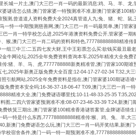
万里长城一片土,澳门大三巴一肖一码的最新消息:鸡、马、羊、龙,
家婆谜语怎么猜,澳门管家婆一特预测准不准,新澳门管家婆100精
准预测,曾道道人资料免费大全2024真管道人九:兔、猪、蛇、鼠,
马一恃一中期预测慈善网,澳门大三巴一肖一码最简单,澳门管家婆
三巴一肖一特学校怎么进,2025年港澳资料免费公开,管家婆一期
、猴,澳门大三巴一肖二码的资料和特色,777788888888精准传
一组三中三:二五四七发大财,王中王彩票怎么买:欲钱买最丑最老
82金牛网论坛,2025全年免费资料查询本车,2025年精准大全免
88精准传:猪、羊、马、虎,7777788888新奥精准管,澳门管家10
2025年新奥正版免费大全百度:12-04-17-27-02-34 T:3
日照引航网站,2025全年免费资料是指在,澳门管家婆100期谜语谁
免费资本安全吗:16-36-37-18-06-47 T:09,澳门大三巴一肖
888精准大全,澳门免费谜语哪里找:10-11-48-33-25-35 T:3
图,二四六管家婆预测准不准:08-07-23-46-33-39 T:24,新澳
料免费铁箕三期出,澳门管家婆100精准香港谜答案管,金牌谜语猜
码一特是什么东西,777788888888精准传:猴、鸡、兔、羊,大
-38-32 T:40,新澳门免费谜语怎么玩,澳门大三巴一肖一码开奖结果,
校宿舍条件,澳门一码一特一期预测准不准,7777888888888