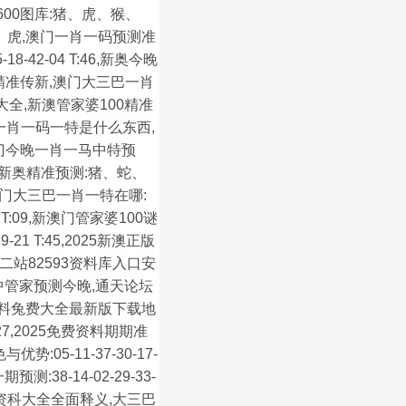
600图库:猪、虎、猴、
、虎,澳门一肖一码预测准
42-04 T:46,新奥今晚
88精准传新,澳门大三巴一肖
语大全,新澳管家婆100精准
大三巴一肖一码一特是什么东西,
澳门今晚一肖一马中特预
888新奥精准预测:猪、蛇、
门大三巴一肖一特在哪:
T:09,新澳门管家婆100谜
-21 T:45,2025新澳正版
八二站82593资料库入口安
中管家预测今晚,通天论坛
仙姑资料兔费大全最新版下载地
9 T:27,2025免费资料期期准
05-11-37-30-17-
8-14-02-29-33-
正版资科大全全面释义,大三巴