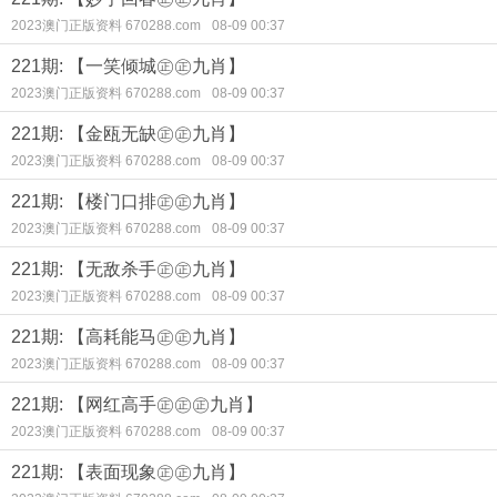
2023澳门正版资料 670288.com
08-09 00:37
221期: 【一笑倾城㊣㊣九肖】
2023澳门正版资料 670288.com
08-09 00:37
221期: 【金瓯无缺㊣㊣九肖】
2023澳门正版资料 670288.com
08-09 00:37
221期: 【楼门口排㊣㊣九肖】
2023澳门正版资料 670288.com
08-09 00:37
221期: 【无敌杀手㊣㊣九肖】
2023澳门正版资料 670288.com
08-09 00:37
221期: 【高耗能马㊣㊣九肖】
2023澳门正版资料 670288.com
08-09 00:37
221期: 【网红高手㊣㊣㊣九肖】
2023澳门正版资料 670288.com
08-09 00:37
221期: 【表面现象㊣㊣九肖】