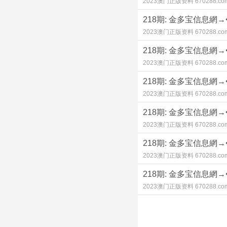
2023澳门正版资料 670288.co
218期: 金多宝信息網
2023澳门正版资料 670288.co
218期: 金多宝信息網
2023澳门正版资料 670288.co
218期: 金多宝信息網
2023澳门正版资料 670288.co
218期: 金多宝信息網
2023澳门正版资料 670288.co
218期: 金多宝信息網
2023澳门正版资料 670288.co
218期: 金多宝信息網
2023澳门正版资料 670288.co