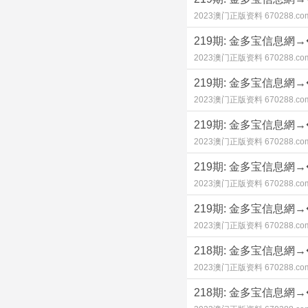
2023澳门正版资料 670288.co
219期: 金多宝信息網
2023澳门正版资料 670288.co
219期: 金多宝信息網
2023澳门正版资料 670288.co
219期: 金多宝信息網
2023澳门正版资料 670288.co
219期: 金多宝信息網
2023澳门正版资料 670288.co
219期: 金多宝信息網
2023澳门正版资料 670288.co
218期: 金多宝信息網
2023澳门正版资料 670288.co
218期: 金多宝信息網