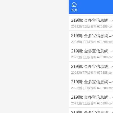
首页
219期: 金多宝信息網
2023澳门正版资料 670288.co
219期: 金多宝信息網
2023澳门正版资料 670288.co
219期: 金多宝信息網
2023澳门正版资料 670288.co
219期: 金多宝信息網
2023澳门正版资料 670288.co
219期: 金多宝信息網
2023澳门正版资料 670288.co
219期: 金多宝信息網
2023澳门正版资料 670288.co
219期: 金多宝信息網