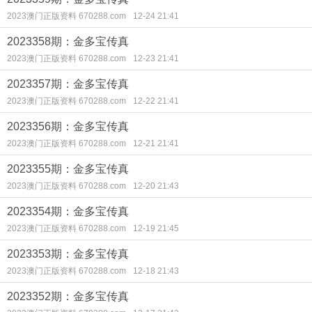
2023澳门正版资料 670288.com
12-24 21:41
2023358期：金多宝传真
2023澳门正版资料 670288.com
12-23 21:41
2023357期：金多宝传真
2023澳门正版资料 670288.com
12-22 21:41
2023356期：金多宝传真
2023澳门正版资料 670288.com
12-21 21:41
2023355期：金多宝传真
2023澳门正版资料 670288.com
12-20 21:43
2023354期：金多宝传真
2023澳门正版资料 670288.com
12-19 21:45
2023353期：金多宝传真
2023澳门正版资料 670288.com
12-18 21:43
2023352期：金多宝传真