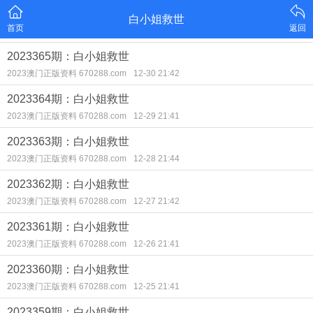
白小姐救世
首页
返回
2023365期：白小姐救世
2023澳门正版资料 670288.com
12-30 21:42
2023364期：白小姐救世
2023澳门正版资料 670288.com
12-29 21:41
2023363期：白小姐救世
2023澳门正版资料 670288.com
12-28 21:44
2023362期：白小姐救世
2023澳门正版资料 670288.com
12-27 21:42
2023361期：白小姐救世
2023澳门正版资料 670288.com
12-26 21:41
2023360期：白小姐救世
2023澳门正版资料 670288.com
12-25 21:41
2023359期：白小姐救世