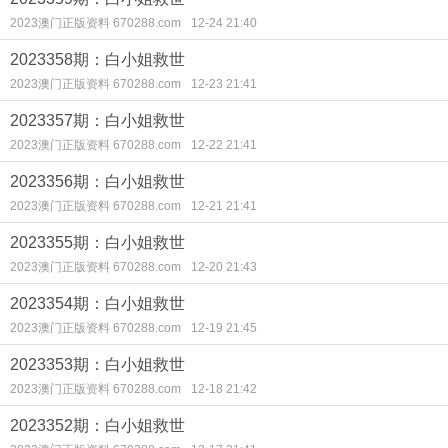
2023澳门正版资料 670288.com
12-24 21:40
2023358期：白小姐救世
2023澳门正版资料 670288.com
12-23 21:41
2023357期：白小姐救世
2023澳门正版资料 670288.com
12-22 21:41
2023356期：白小姐救世
2023澳门正版资料 670288.com
12-21 21:41
2023355期：白小姐救世
2023澳门正版资料 670288.com
12-20 21:43
2023354期：白小姐救世
2023澳门正版资料 670288.com
12-19 21:45
2023353期：白小姐救世
2023澳门正版资料 670288.com
12-18 21:42
2023352期：白小姐救世