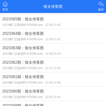
狼女侠客图
首页
返回
2023365期：狼女侠客图
2023澳门正版资料 670288.com
12-30 21:42
2023364期：狼女侠客图
2023澳门正版资料 670288.com
12-29 21:41
2023363期：狼女侠客图
2023澳门正版资料 670288.com
12-28 21:43
2023362期：狼女侠客图
2023澳门正版资料 670288.com
12-27 21:42
2023361期：狼女侠客图
2023澳门正版资料 670288.com
12-26 21:40
2023360期：狼女侠客图
2023澳门正版资料 670288.com
12-25 21:41
2023359期：狼女侠客图