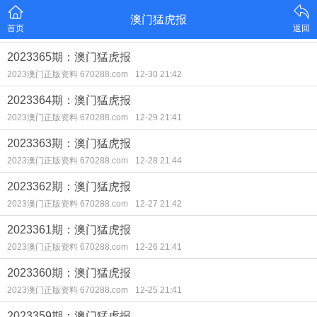
澳门猛虎报
首页
返回
2023365期：澳门猛虎报
2023澳门正版资料 670288.com
12-30 21:42
2023364期：澳门猛虎报
2023澳门正版资料 670288.com
12-29 21:41
2023363期：澳门猛虎报
2023澳门正版资料 670288.com
12-28 21:44
2023362期：澳门猛虎报
2023澳门正版资料 670288.com
12-27 21:42
2023361期：澳门猛虎报
2023澳门正版资料 670288.com
12-26 21:41
2023360期：澳门猛虎报
2023澳门正版资料 670288.com
12-25 21:41
2023359期：澳门猛虎报