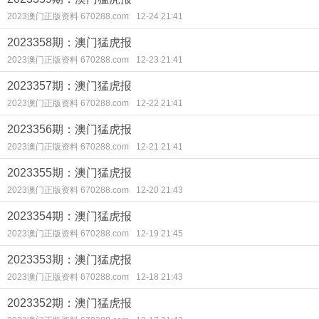
2023澳门正版资料 670288.com
12-24 21:41
2023358期：澳门猛虎报
2023澳门正版资料 670288.com
12-23 21:41
2023357期：澳门猛虎报
2023澳门正版资料 670288.com
12-22 21:41
2023356期：澳门猛虎报
2023澳门正版资料 670288.com
12-21 21:41
2023355期：澳门猛虎报
2023澳门正版资料 670288.com
12-20 21:43
2023354期：澳门猛虎报
2023澳门正版资料 670288.com
12-19 21:45
2023353期：澳门猛虎报
2023澳门正版资料 670288.com
12-18 21:43
2023352期：澳门猛虎报