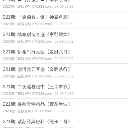
2023澳门正版资料 670288.com
08-09 00:39
221期: 『金菊香』爆〖神威单双〗
2023澳门正版资料 670288.com
08-09 00:39
221期: 城倾创造奇迹《家野辉煌》
2023澳门正版资料 670288.com
08-09 00:39
221期: 斩相思行大运【发财八肖】
2023澳门正版资料 670288.com
08-09 00:39
221期: ㊣河北刀客㊣【金牌杀行】
2023澳门正版资料 670288.com
08-09 00:39
221期: 白夜黑昼稳中【三半单双】
2023澳门正版资料 670288.com
08-09 00:39
221期: 暴殄天物精品【轰杀半波】
2023澳门正版资料 670288.com
08-09 00:39
221期: 紫苏经典好料《绝杀二肖》