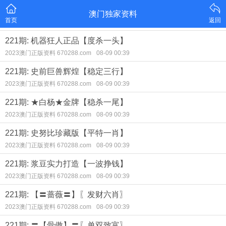
澳门独家资料
首页
返回
221期: 机器狂人正品【度杀一头】
2023澳门正版资料 670288.com
08-09 00:39
221期: 史前巨兽辉煌【稳定三行】
2023澳门正版资料 670288.com
08-09 00:39
221期: ★白杨★金牌【稳杀一尾】
2023澳门正版资料 670288.com
08-09 00:39
221期: 史努比珍藏版【平特一肖】
2023澳门正版资料 670288.com
08-09 00:39
221期: 浆豆实力打造【一波挣钱】
2023澳门正版资料 670288.com
08-09 00:39
221期: 【〓蔷薇〓】〖发财六肖〗
2023澳门正版资料 670288.com
08-09 00:39
221期: 〓【骨傲】〓〖单双致富〗