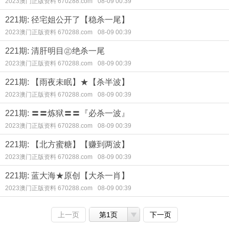
2023澳门正版资料 670288.com
08-09 00:39
221期: 径宅姐公开了【稳杀一尾】
2023澳门正版资料 670288.com
08-09 00:39
221期: 清肝明目㊣绝杀一尾
2023澳门正版资料 670288.com
08-09 00:39
221期: 【雨夜未眠】★【杀半波】
2023澳门正版资料 670288.com
08-09 00:39
221期: 〓〓炼狱〓〓『必杀一波』
2023澳门正版资料 670288.com
08-09 00:39
221期: 【北方蜜糖】【赚到两波】
2023澳门正版资料 670288.com
08-09 00:39
221期: 蓝大海★原创【大杀一肖】
2023澳门正版资料 670288.com
08-09 00:39
上一页
第1页
下一页