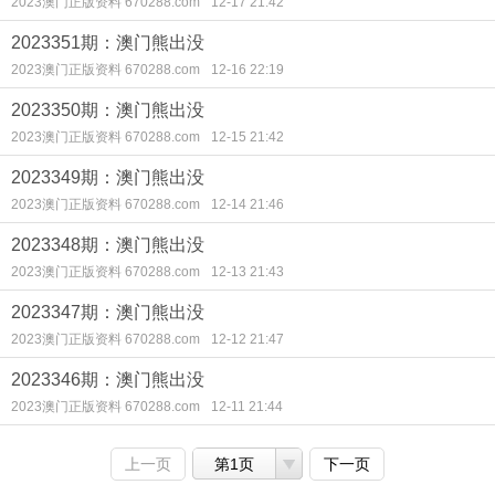
2023澳门正版资料 670288.com
12-17 21:42
2023351期：澳门熊出没
2023澳门正版资料 670288.com
12-16 22:19
2023350期：澳门熊出没
2023澳门正版资料 670288.com
12-15 21:42
2023349期：澳门熊出没
2023澳门正版资料 670288.com
12-14 21:46
2023348期：澳门熊出没
2023澳门正版资料 670288.com
12-13 21:43
2023347期：澳门熊出没
2023澳门正版资料 670288.com
12-12 21:47
2023346期：澳门熊出没
2023澳门正版资料 670288.com
12-11 21:44
上一页
第1页
下一页