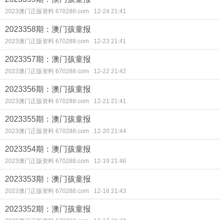
2023澳门正版资料 670288.com
12-24 21:41
2023358期：澳门孩童报
2023澳门正版资料 670288.com
12-23 21:41
2023357期：澳门孩童报
2023澳门正版资料 670288.com
12-22 21:42
2023356期：澳门孩童报
2023澳门正版资料 670288.com
12-21 21:41
2023355期：澳门孩童报
2023澳门正版资料 670288.com
12-20 21:44
2023354期：澳门孩童报
2023澳门正版资料 670288.com
12-19 21:46
2023353期：澳门孩童报
2023澳门正版资料 670288.com
12-18 21:43
2023352期：澳门孩童报