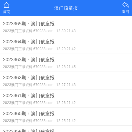
澳门孩童报
首页
返回
2023365期：澳门孩童报
2023澳门正版资料 670288.com
12-30 21:43
2023364期：澳门孩童报
2023澳门正版资料 670288.com
12-29 21:42
2023363期：澳门孩童报
2023澳门正版资料 670288.com
12-28 21:45
2023362期：澳门孩童报
2023澳门正版资料 670288.com
12-27 21:43
2023361期：澳门孩童报
2023澳门正版资料 670288.com
12-26 21:42
2023360期：澳门孩童报
2023澳门正版资料 670288.com
12-25 21:42
2023359期：澳门孩童报