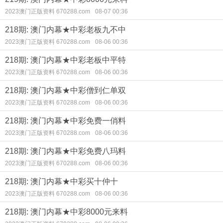
2023澳门正版资料 670288.com
08-07 00:36
218期: 澳门内幕★中彩老板九不中
2023澳门正版资料 670288.com
08-06 00:36
218期: 澳门内幕★中彩老板中平特
2023澳门正版资料 670288.com
08-06 00:36
218期: 澳门内幕★中彩僧到仁单双
2023澳门正版资料 670288.com
08-06 00:36
218期: 澳门内幕★中彩免费一俏料
2023澳门正版资料 670288.com
08-06 00:36
218期: 澳门内幕★中彩免费八玛料
2023澳门正版资料 670288.com
08-06 00:36
218期: 澳门内幕★中彩买十仲十
2023澳门正版资料 670288.com
08-06 00:36
218期: 澳门内幕★中彩8000元来料