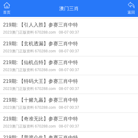
澳门三肖
首页
返回
219期: 【引人入胜】参赛三肖中特
2023澳门正版资料 670288.com
08-07 00:37
219期: 【玄机透漏】参赛三肖中特
2023澳门正版资料 670288.com
08-07 00:37
219期: 【仙机点特】参赛三肖中特
2023澳门正版资料 670288.com
08-07 00:37
219期: 【特码大王】参赛三肖中特
2023澳门正版资料 670288.com
08-07 00:37
219期: 【十赌九羸】参赛三肖中特
2023澳门正版资料 670288.com
08-07 00:37
219期: 【奇准无比】参赛三肖中特
2023澳门正版资料 670288.com
08-07 00:37
219期: 【普渡众生】参赛三肖中特