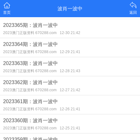
波肖一波中
首页
返回
2023365期：波肖一波中
2023澳门正版资料 670288.com
12-30 21:42
2023364期：波肖一波中
2023澳门正版资料 670288.com
12-29 21:41
2023363期：波肖一波中
2023澳门正版资料 670288.com
12-28 21:43
2023362期：波肖一波中
2023澳门正版资料 670288.com
12-27 21:42
2023361期：波肖一波中
2023澳门正版资料 670288.com
12-26 21:41
2023360期：波肖一波中
2023澳门正版资料 670288.com
12-25 21:41
2023359期：波肖一波中