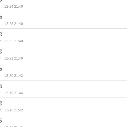
m
12-24 21:40
报
m
12-23 21:40
报
m
12-22 21:40
报
m
12-21 21:40
报
m
12-20 21:42
报
m
12-19 21:44
报
m
12-18 21:42
报