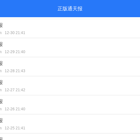
正版通天报
报
m
12-30 21:41
报
m
12-29 21:40
报
m
12-28 21:43
报
m
12-27 21:42
报
m
12-26 21:40
报
m
12-25 21:41
报