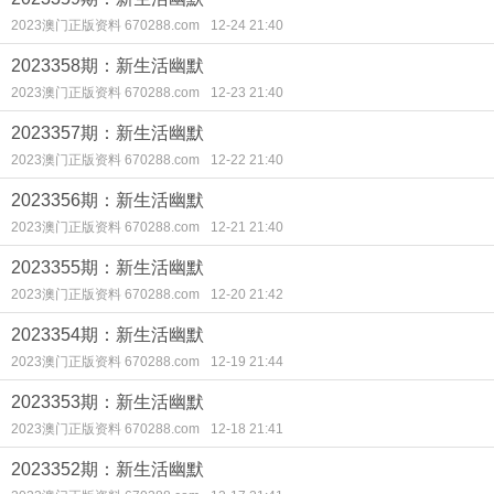
2023澳门正版资料 670288.com
12-24 21:40
2023358期：新生活幽默
2023澳门正版资料 670288.com
12-23 21:40
2023357期：新生活幽默
2023澳门正版资料 670288.com
12-22 21:40
2023356期：新生活幽默
2023澳门正版资料 670288.com
12-21 21:40
2023355期：新生活幽默
2023澳门正版资料 670288.com
12-20 21:42
2023354期：新生活幽默
2023澳门正版资料 670288.com
12-19 21:44
2023353期：新生活幽默
2023澳门正版资料 670288.com
12-18 21:41
2023352期：新生活幽默