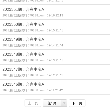
2023澳门正版资料 670288.com
12-17 21:41
2023351期：合家中宝A
2023澳门正版资料 670288.com
12-16 22:13
2023350期：合家中宝A
2023澳门正版资料 670288.com
12-15 21:41
2023349期：合家中宝A
2023澳门正版资料 670288.com
12-14 21:44
2023348期：合家中宝A
2023澳门正版资料 670288.com
12-13 21:41
2023347期：合家中宝A
2023澳门正版资料 670288.com
12-12 21:45
2023346期：合家中宝A
2023澳门正版资料 670288.com
12-11 21:42
上一页
第1页
下一页