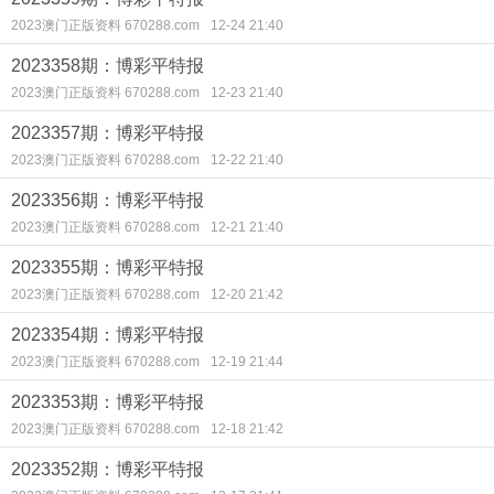
2023澳门正版资料 670288.com
12-24 21:40
2023358期：博彩平特报
2023澳门正版资料 670288.com
12-23 21:40
2023357期：博彩平特报
2023澳门正版资料 670288.com
12-22 21:40
2023356期：博彩平特报
2023澳门正版资料 670288.com
12-21 21:40
2023355期：博彩平特报
2023澳门正版资料 670288.com
12-20 21:42
2023354期：博彩平特报
2023澳门正版资料 670288.com
12-19 21:44
2023353期：博彩平特报
2023澳门正版资料 670288.com
12-18 21:42
2023352期：博彩平特报