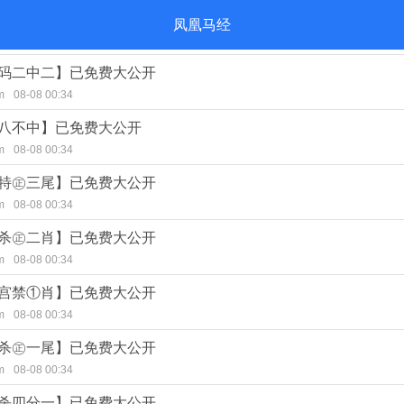
凤凰马经
【平码二中二】已免费大公开
m
08-08 00:34
【买八不中】已免费大公开
m
08-08 00:34
【平特㊣三尾】已免费大公开
m
08-08 00:34
【绝杀㊣二肖】已免费大公开
m
08-08 00:34
【九宫禁①肖】已免费大公开
m
08-08 00:34
【绝杀㊣一尾】已免费大公开
m
08-08 00:34
【绝杀四分一】已免费大公开