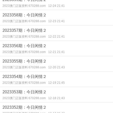
2023澳门正版资料 670288.com
12-24 21:41
2023358期：今日闲情２
2023澳门正版资料 670288.com
12-23 21:41
2023357期：今日闲情２
2023澳门正版资料 670288.com
12-22 21:41
2023356期：今日闲情２
2023澳门正版资料 670288.com
12-21 21:41
2023355期：今日闲情２
2023澳门正版资料 670288.com
12-20 21:43
2023354期：今日闲情２
2023澳门正版资料 670288.com
12-19 21:45
2023353期：今日闲情２
2023澳门正版资料 670288.com
12-18 21:43
2023352期：今日闲情２