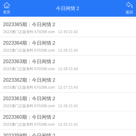
今日闲情２
首页
返回
2023365期：今日闲情２
2023澳门正版资料 670288.com
12-30 21:42
2023364期：今日闲情２
2023澳门正版资料 670288.com
12-29 21:42
2023363期：今日闲情２
2023澳门正版资料 670288.com
12-28 21:44
2023362期：今日闲情２
2023澳门正版资料 670288.com
12-27 21:43
2023361期：今日闲情２
2023澳门正版资料 670288.com
12-26 21:41
2023360期：今日闲情２
2023澳门正版资料 670288.com
12-25 21:41
2023359期：今日闲情２