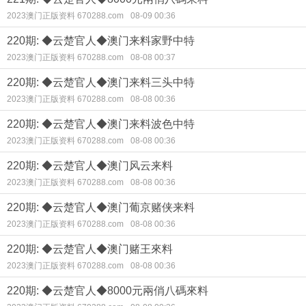
2023澳门正版资料 670288.com
08-09 00:36
220期: ◆云楚官人◆澳门来料家野中特
2023澳门正版资料 670288.com
08-08 00:37
220期: ◆云楚官人◆澳门来料三头中特
2023澳门正版资料 670288.com
08-08 00:36
220期: ◆云楚官人◆澳门来料波色中特
2023澳门正版资料 670288.com
08-08 00:36
220期: ◆云楚官人◆澳门风云来料
2023澳门正版资料 670288.com
08-08 00:36
220期: ◆云楚官人◆澳门葡京赌侠来料
2023澳门正版资料 670288.com
08-08 00:36
220期: ◆云楚官人◆澳门赌王來料
2023澳门正版资料 670288.com
08-08 00:36
220期: ◆云楚官人◆8000元兩俏八碼來料