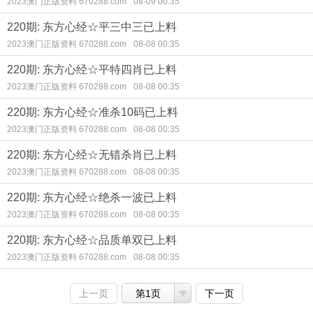
2023澳门正版资料 670288.com
08-09 00:35
220期: 东方心经☆平三中三已上料
2023澳门正版资料 670288.com
08-08 00:35
220期: 东方心经☆平特四肖已上料
2023澳门正版资料 670288.com
08-08 00:35
220期: 东方心经☆准杀10码已上料
2023澳门正版资料 670288.com
08-08 00:35
220期: 东方心经☆无错杀肖已上料
2023澳门正版资料 670288.com
08-08 00:35
220期: 东方心经☆绝杀一波已上料
2023澳门正版资料 670288.com
08-08 00:35
220期: 东方心经☆品质单双已上料
2023澳门正版资料 670288.com
08-08 00:35
上一页
第1页
下一页