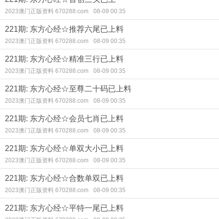
2023澳门正版资料 670288.com
08-09 00:35
221期: 东方心经☆推荐六尾已上料
2023澳门正版资料 670288.com
08-09 00:35
221期: 东方心经☆精准三行已上料
2023澳门正版资料 670288.com
08-09 00:35
221期: 东方心经☆至尊二十码已上料
2023澳门正版资料 670288.com
08-09 00:35
221期: 东方心经☆会员七肖已上料
2023澳门正版资料 670288.com
08-09 00:35
221期: 东方心经☆单双大小已上料
2023澳门正版资料 670288.com
08-09 00:35
221期: 东方心经☆合数单双已上料
2023澳门正版资料 670288.com
08-09 00:35
221期: 东方心经☆平特一尾已上料