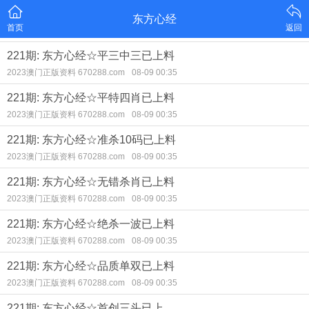
东方心经
首页
返回
221期: 东方心经☆平三中三已上料
2023澳门正版资料 670288.com
08-09 00:35
221期: 东方心经☆平特四肖已上料
2023澳门正版资料 670288.com
08-09 00:35
221期: 东方心经☆准杀10码已上料
2023澳门正版资料 670288.com
08-09 00:35
221期: 东方心经☆无错杀肖已上料
2023澳门正版资料 670288.com
08-09 00:35
221期: 东方心经☆绝杀一波已上料
2023澳门正版资料 670288.com
08-09 00:35
221期: 东方心经☆品质单双已上料
2023澳门正版资料 670288.com
08-09 00:35
221期: 东方心经☆首创三头已上