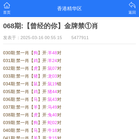
香港精华区
首页
返回
068期:【曾经的你】金牌禁①肖
发表于：2025-03-16 00:55:15
5477911
030期:禁一肖【
狗
】开:
羊48
对
031期:禁一肖【
鸡
】开:
羊24
对
032期:禁一肖【
虎
】开:
鼠07
对
033期:禁一肖【
猪
】开:
龙03
对
034期:禁一肖【
鼠
】开:
鼠19
错
035期:禁一肖【
鸡
】开:
猪44
对
036期:禁一肖【
马
】开:
鼠43
对
037期:禁一肖【
羊
】开:
马49
对
038期:禁一肖【
虎
】开:
兔40
对
039期:禁一肖【
狗
】开:
蛇02
对
040期:禁一肖
【
马
】开:
牛18
对
041期:禁一肖
【
羊
】开:
龙15
对