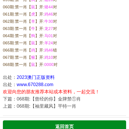
060期:禁一肖
【
鼠
】开:
猪44
对
061期:禁一肖
【
虎
】开:
鸡46
对
062期:禁一肖
【
羊
】开:
牛30
对
063期:禁一肖
【
牛
】开:
龙27
对
064期:禁一肖
【
狗
】开:
马01
对
065期:禁一肖
【
鼠
】开:
羊24
对
066期:禁一肖
【
鸡
】开:
鸡46
错
067期:禁一肖
【
猴
】开:
鸡10
对
068期:禁一肖
【
鼠
】开:
0000
对
出处：
2023澳门正版资料
出处：
www.670288.com
欢迎向您的朋友推荐本站或本资料，一起交流！
下篇：068期:【曾经的你】金牌禁①肖
上篇：068期:【袖里藏风】平特一肖
返回首页