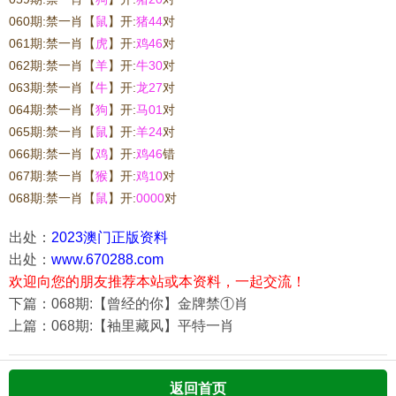
060期:禁一肖
【
鼠
】开:
猪44
对
061期:禁一肖
【
虎
】开:
鸡46
对
062期:禁一肖
【
羊
】开:
牛30
对
063期:禁一肖
【
牛
】开:
龙27
对
064期:禁一肖
【
狗
】开:
马01
对
065期:禁一肖
【
鼠
】开:
羊24
对
066期:禁一肖
【
鸡
】开:
鸡46
错
067期:禁一肖
【
猴
】开:
鸡10
对
068期:禁一肖
【
鼠
】开:
0000
对
出处：
2023澳门正版资料
出处：
www.670288.com
欢迎向您的朋友推荐本站或本资料，一起交流！
下篇：068期:【曾经的你】金牌禁①肖
上篇：068期:【袖里藏风】平特一肖
返回首页