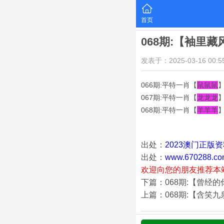
首页
068期:【袖里
发表于：2025-03-16 00:55
066期:平特一肖【
鼠鼠鼠
】
067期:平特一肖【
龙龙龙
】
068期:平特一肖【
羊羊羊
】
出处：
2023澳门正版
出处：
www.670288.co
欢迎向您的朋友推荐本
下篇：068期:【曾经
上篇：068期:【含笑