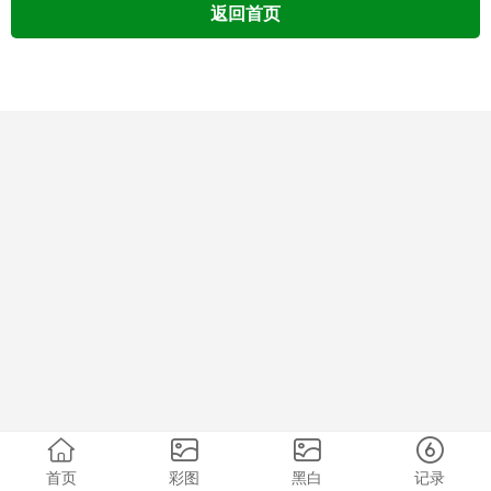
返回首页
首页
彩图
黑白
记录