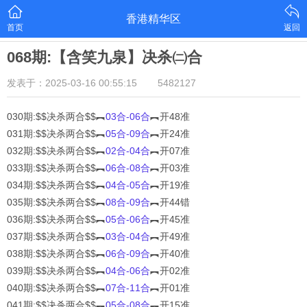
香港精华区
首页
返回
068期:【含笑九泉】决杀㈡合
发表于：2025-03-16 00:55:15
5482127
030期:$$决杀两合$$︻
03合-06合
︻开48准
031期:$$决杀两合$$︻
05合-09合
︻开24准
032期:$$决杀两合$$︻
02合-04合
︻开07准
033期:$$决杀两合$$︻
06合-08合
︻开03准
034期:$$决杀两合$$︻
04合-05合
︻开19准
035期:$$决杀两合$$︻
08合-09合
︻开44错
036期:$$决杀两合$$︻
05合-06合
︻开45准
037期:$$决杀两合$$︻
03合-04合
︻开49准
038期:$$决杀两合$$︻
06合-09合
︻开40准
039期:$$决杀两合$$︻
04合-06合
︻开02准
040期:$$决杀两合$$︻
07合-11合
︻开01准
041期:$$决杀两合$$︻
05合-08合
︻开15准