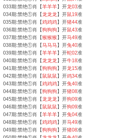
033期:禁绝①肖【
羊羊羊
】开
龙03
准
034期:禁绝①肖【
龙龙龙
】开
鼠19
准
035期:禁绝①肖【
鸡鸡鸡
】开
猪44
准
036期:禁绝①肖【
狗狗狗
】开
鼠43
准
037期:禁绝①肖【
猴猴猴
】开
马49
准
038期:禁绝①肖【
马马马
】开
兔40
准
039期:禁绝①肖【
羊羊羊
】开
蛇02
准
040期:禁绝①肖【
龙龙龙
】开
牛18
准
041期:禁绝①肖【
狗狗狗
】开
龙15
准
042期:禁绝①肖【
鼠鼠鼠
】开
鸡34
准
043期:禁绝①肖【
鸡鸡鸡
】开
兔40
准
044期:禁绝①肖【
狗狗狗
】开
猪08
准
045期:禁绝①肖【
龙龙龙
】开
狗09
准
046期:禁绝①肖【
鼠鼠鼠
】开
狗09
准
047期:禁绝①肖【
羊羊羊
】开
兔04
准
048期:禁绝①肖【
鸡鸡鸡
】开
马49
准
049期:禁绝①肖【
狗狗狗
】开
猪08
准
050期:禁绝①肖【
龙龙龙
】开
兔40
准