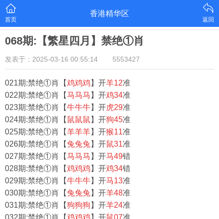
香港精华区
首页
返回
068期:【繁星四月】禁绝①肖
发表于：2025-03-16 00:55:14
5553427
021期:禁绝①肖【
鸡鸡鸡
】开
羊12
准
022期:禁绝①肖【
马马马
】开
鸡34
准
023期:禁绝①肖【
牛牛牛
】开
虎29
准
024期:禁绝①肖【
鼠鼠鼠
】开
狗45
准
025期:禁绝①肖【
羊羊羊
】开
猴11
准
026期:禁绝①肖【
兔兔兔
】开
鼠31
准
027期:禁绝①肖【
马马马
】开
马49
错
028期:禁绝①肖【
鸡鸡鸡
】开
鸡34
错
029期:禁绝①肖【
牛牛牛
】开
马13
准
030期:禁绝①肖【
兔兔兔
】开
羊48
准
031期:禁绝①肖【
狗狗狗
】开
羊24
准
032期:禁绝①肖【
鸡鸡鸡
】开
鼠07
准