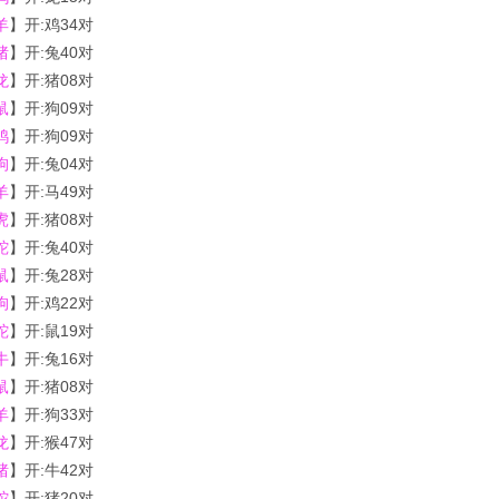
羊
】开:鸡34对
猪
】开:兔40对
龙
】开:猪08对
鼠
】开:狗09对
鸡
】开:狗09对
狗
】开:兔04对
羊
】开:马49对
虎
】开:猪08对
蛇
】开:兔40对
鼠
】开:兔28对
狗
】开:鸡22对
蛇
】开:鼠19对
牛
】开:兔16对
鼠
】开:猪08对
羊
】开:狗33对
龙
】开:猴47对
猪
】开:牛42对
蛇
】开:猪20对