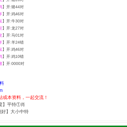
鸡
】开:猪44对
羊
】开:鸡46对
鼠
】开:牛30对
蛇
】开:龙27对
龙
】开:马01对
羊
】开:羊24错
鼠
】开:鸡46对
鸡
】开:鸡10错
猪
】开:0000对
资料
m
站或本资料，一起交流！
几度】平特①肖
刚好】大小中特