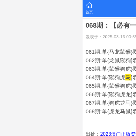
首页
068期：【必有
发表于：2025-03-16 00:55
061期:单{
马龙鼠猴
}
062期:单{
龙鼠猴狗
}
063期:单{
鼠猴狗虎
}
064期:单{
猴狗虎
马
}
065期:单{鼠
猴狗虎
}
066期:单{
猴狗虎龙
}
067期:单{
狗虎龙马
}
068期:单{
虎龙马鼠
}
出处：
2023澳门正版