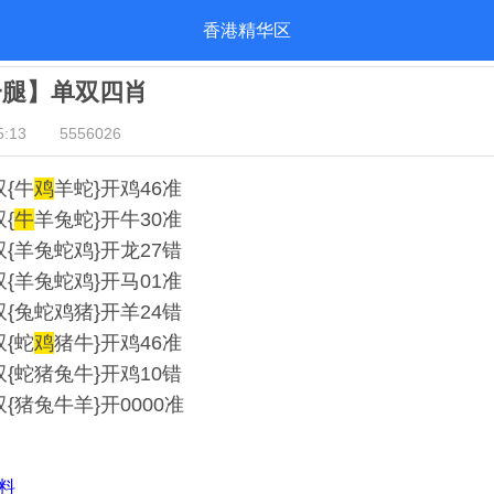
香港精华区
一腿】单双四肖
:13
5556026
双{牛
鸡
羊蛇
}开鸡46准
双{
牛
羊兔蛇
}开牛30准
双{羊兔蛇鸡
}开龙27错
双{羊兔蛇鸡
}开马01准
双{兔蛇鸡猪
}开羊24错
双{蛇
鸡
猪牛
}开鸡46准
双{蛇猪兔牛
}开鸡10错
双{猪兔牛羊
}开0000准
资料