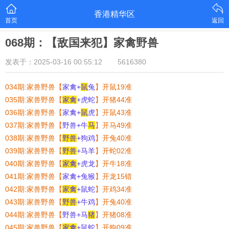
香港精华区
首页
返回
068期：【敌国来犯】家禽野兽
发表于：2025-03-16 00:55:12
5616380
034期:家兽野兽【
家禽+
鼠
兔
】开鼠19准
035期:家兽野兽【
家禽
+虎蛇
】开猪44准
036期:家兽野兽【
家禽+
鼠
虎
】开鼠43准
037期:家兽野兽【
野兽+牛
马
】开马49准
038期:家兽野兽【
野兽
+狗鸡
】开兔40准
039期:家兽野兽【
野兽
+马羊
】开蛇02准
040期:家兽野兽【
家禽
+虎龙
】开牛18准
041期:家兽野兽【
家禽+兔猴
】开龙15错
042期:家兽野兽【
家禽
+鼠蛇
】开鸡34准
043期:家兽野兽【
野兽
+牛鸡
】开兔40准
044期:家兽野兽【
野兽+马
猪
】开猪08准
045期:家兽野兽【
家禽
+鼠蛇
】开狗09准