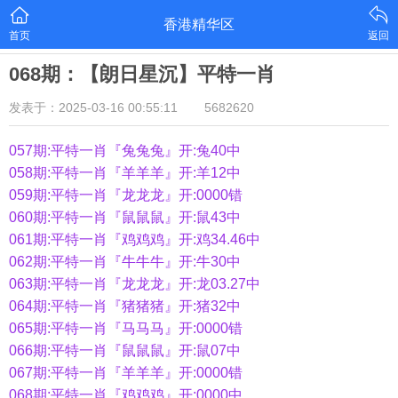
香港精华区
首页
返回
068期：【朗日星沉】平特一肖
发表于：2025-03-16 00:55:11
5682620
057期:平特一肖『兔兔兔』开:兔40中
058期:平特一肖『羊羊羊』开:羊12中
059期:平特一肖『龙龙龙』开:0000错
060期:平特一肖『鼠鼠鼠』开:鼠43中
061期:平特一肖『鸡鸡鸡』开:鸡34.46中
062期:平特一肖『牛牛牛』开:牛30中
063期:平特一肖『龙龙龙』开:龙03.27中
064期:平特一肖『猪猪猪』开:猪32中
065期:平特一肖『马马马』开:0000错
066期:平特一肖『鼠鼠鼠』开:鼠07中
067期:平特一肖『羊羊羊』开:0000错
068期:平特一肖『鸡鸡鸡』开:0000中