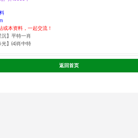
资料
m
站或本资料，一起交流！
星沉】平特一肖
春光】⑷肖中特
返回首页