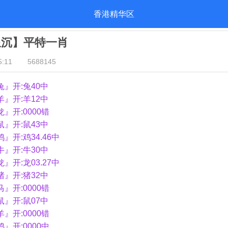
香港精华区
星沉】平特一肖
:11
5688145
兔』开:兔40中
羊』开:羊12中
』开:0000错
鼠』开:鼠43中
』开:鸡34.46中
牛』开:牛30中
』开:龙03.27中
猪』开:猪32中
』开:0000错
鼠』开:鼠07中
』开:0000错
』开:0000中