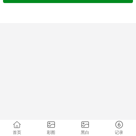
首页
彩图
黑白
记录