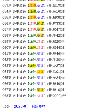
053期:必中波色【
红
波
.
蓝
波
】(开:鼠19)准!
054期:必中波色【
绿
波
.
蓝
波
】(开:兔16)准!
055期:必中波色【
红
波
.
蓝
波
】(开:猪08)准!
056期:必中波色【
红
波
.
绿
波
】(开:狗33)准!
057期:必中波色【
红
波
.
蓝
波
】(开:猴47)准!
058期:必中波色【
绿
波
.
蓝
波
】(开:牛42)准!
059期:必中波色【
绿
波
.
红
波
】(开:猪20)错!
060期:必中波色【
绿
波
.
红
波
】(开:猪44)准!
061期:必中波色【
绿
波
.
蓝
波
】(开:鸡46)错!
062期:必中波色【
绿
波
.
蓝
波
】(开:牛30)错!
063期:必中波色【
绿
波
.
蓝
波
】(开:龙27)准!
064期:必中波色【
绿
波
.
红
波
】(开:马01)准!
065期:必中波色【
绿
波
.
蓝
波
】(开:羊24)错!
066期:必中波色【
绿
波
.
蓝
波
】(开:鸡46)准!
067期:必中波色【
绿
波
.
蓝
波
】(开:鸡10)准!
068期:必中波色【
绿
波
.
红
波
】(开:0000)准!
出处：
2023澳门正版资料