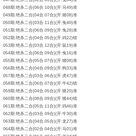
048期:绝杀二合{06合.10合}(开:马49)准
049期:绝杀二合{04合.07合}(开:猪08)准
050期:绝杀二合{03合.11合}(开:兔40)准
051期:绝杀二合{06合.09合}(开:兔28)准
052期:绝杀二合{04合.05合}(开:鸡22)错
053期:绝杀二合{03合.12合}(开:鼠19)准
054期:绝杀二合{06合.09合}(开:兔16)准
055期:绝杀二合{05合.07合}(开:猪08)准
056期:绝杀二合{04合.09合}(开:狗33)准
057期:绝杀二合{03合.06合}(开:虎47)准
058期:绝杀二合{06合.07合}(开:牛42)错
059期:绝杀二合{04合.05合}(开:猪20)准
060期:绝杀二合{08合.09合}(开:猪44)错
061期:绝杀二合{05合.11合}(开:鸡46)准
062期:绝杀二合{03合.09合}(开:牛30)准
063期:绝杀二合{04合.05合}(开:龙27)准
064期:绝杀二合{02合.04合}(开:马01)准