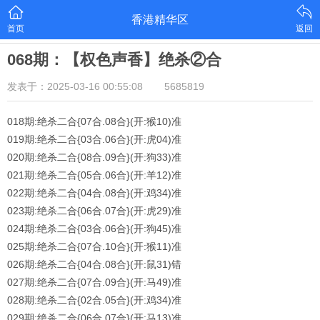
香港精华区
首页
返回
068期：【权色声香】绝杀②合
发表于：2025-03-16 00:55:08
5685819
018期:绝杀二合{07合.08合}(开:猴10)准
019期:绝杀二合{03合.06合}(开:虎04)准
020期:绝杀二合{08合.09合}(开:狗33)准
021期:绝杀二合{05合.06合}(开:羊12)准
022期:绝杀二合{04合.08合}(开:鸡34)准
023期:绝杀二合{06合.07合}(开:虎29)准
024期:绝杀二合{03合.06合}(开:狗45)准
025期:绝杀二合{07合.10合}(开:猴11)准
026期:绝杀二合{04合.08合}(开:鼠31)错
027期:绝杀二合{07合.09合}(开:马49)准
028期:绝杀二合{02合.05合}(开:鸡34)准
029期:绝杀二合{06合.07合}(开:马13)准