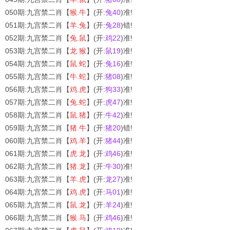
050期:九宫禁二肖【
猴.牛
】(开:
兔40
)准!
051期:九宫禁二肖【
羊.兔
】(开:
兔28
)错!
052期:九宫禁二肖【
兔.鼠
】(开:
鸡22
)准!
053期:九宫禁二肖【
龙.猴
】(开:
鼠19
)准!
054期:九宫禁二肖【
鼠.蛇
】(开:
兔16
)准!
055期:九宫禁二肖【
牛.蛇
】(开:
猪08
)准!
056期:九宫禁二肖【
鸡.虎
】(开:
狗33
)准!
057期:九宫禁二肖【
兔.蛇
】(开:
虎47
)准!
058期:九宫禁二肖【
鼠.猪
】(开:
牛42
)准!
059期:九宫禁二肖【
猪.牛
】(开:
猪20
)错!
060期:九宫禁二肖【
鸡.羊
】(开:
猪44
)准!
061期:九宫禁二肖【
虎.龙
】(开:
鸡46
)准!
062期:九宫禁二肖【
猪.龙
】(开:
牛30
)准!
063期:九宫禁二肖【
羊.虎
】(开:
龙27
)准!
064期:九宫禁二肖【
鸡.虎
】(开:
马01
)准!
065期:九宫禁二肖【
鼠.龙
】(开:
羊24
)准!
066期:九宫禁二肖【
猴.马
】(开:
鸡46
)准!