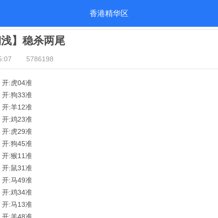
香港精华区
搁浅】稳杀两尾
:07
5786198
开:虎04准
开:狗33准
开:羊12准
开:鸡23准
开:虎29准
开:狗45准
开:猴11准
开:鼠31准
开:马49准
开:鸡34准
开:马13准
开:羊48准