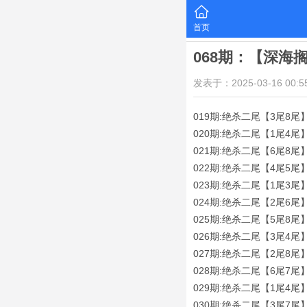
首页
068期：【深海
发表于：2025-03-16 00:55
019期:绝杀二尾【3尾8
尾】
020期:绝杀二尾【1尾4
尾】
021期:绝杀二尾【6尾8
尾】
022期:绝杀二尾【4尾5
尾】
023期:绝杀二尾【1尾3
尾】
024期:绝杀二尾【2尾6
尾】
025期:绝杀二尾【5尾8
尾】
026期:绝杀二尾【3尾4
尾】
027期:绝杀二尾【2尾8
尾】
028期:绝杀二尾【6尾7
尾】
029期:绝杀二尾【1尾4
尾】
030期:绝杀二尾【3尾7
尾】