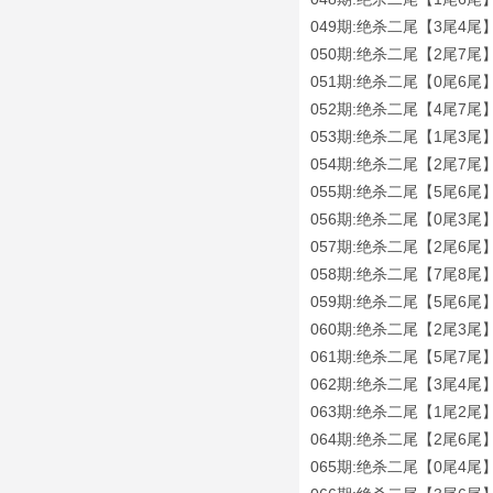
049期:绝杀二尾【3尾4
尾】
050期:绝杀二尾【2尾7
尾】
051期:绝杀二尾【0尾6
尾】
052期:绝杀二尾【4尾7
尾】
053期:绝杀二尾【1尾3
尾】
054期:绝杀二尾【2尾7
尾】
055期:绝杀二尾【5尾6
尾】
056期:绝杀二尾【0尾3
尾】
057期:绝杀二尾【2尾6
尾】
058期:绝杀二尾【7尾8
尾】
059期:绝杀二尾【5尾6
尾】
060期:绝杀二尾【2尾3
尾】
061期:绝杀二尾【5尾7
尾】
062期:绝杀二尾【3尾4
尾】
063期:绝杀二尾【1尾2
尾】
064期:绝杀二尾【2尾6
尾】
065期:绝杀二尾【0尾4
尾】