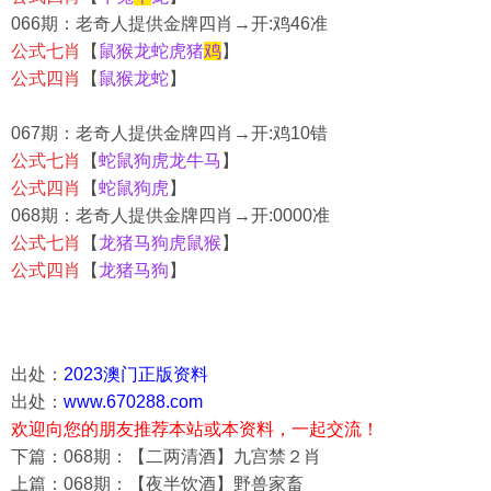
066期：老奇人提供金牌四肖→开:鸡46准
公式七肖
【
鼠猴龙蛇虎猪
鸡
】
公式四肖
【
鼠猴龙蛇
】
067期：老奇人提供金牌四肖→开:鸡10错
公式七肖
【
蛇鼠狗虎龙牛马
】
公式四肖
【
蛇鼠狗虎
】
068期：老奇人提供金牌四肖→开:0000准
公式七肖
【
龙猪马狗虎鼠猴
】
公式四肖
【
龙猪马狗
】
出处：
2023澳门正版资料
出处：
www.670288.com
欢迎向您的朋友推荐本站或本资料，一起交流！
下篇：068期：【二两清酒】九宫禁２肖
上篇：068期：【夜半饮酒】野兽家畜