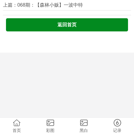
上篇：068期：【森林小贩】一波中特
返回首页
首页
彩图
黑白
记录