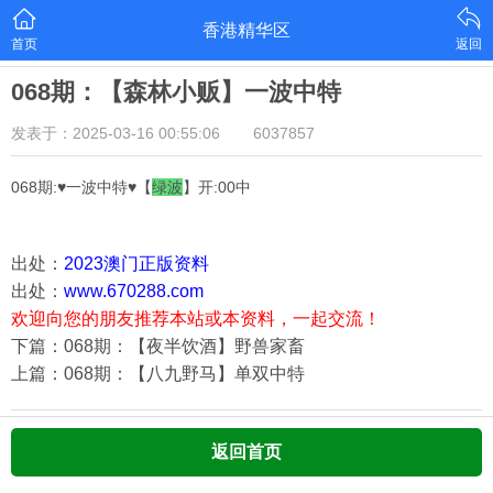
香港精华区
首页
返回
068期：【森林小贩】一波中特
发表于：2025-03-16 00:55:06
6037857
068期:♥一波中特♥【
绿
波
】开:00中
出处：
2023澳门正版资料
出处：
www.670288.com
欢迎向您的朋友推荐本站或本资料，一起交流！
下篇：068期：【夜半饮酒】野兽家畜
上篇：068期：【八九野马】单双中特
返回首页