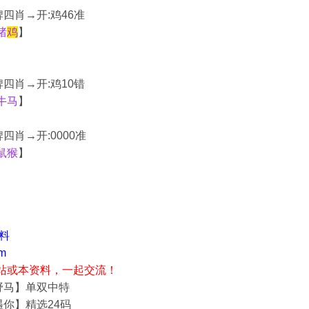
牌四肖→开:鸡46准
猪
鸡
】
牌四肖→开:鸡10错
牛马
】
四肖→开:0000准
鼠猴
】
资料
m
站或本资料，一起交流！
野马】单双中特
遇你】精选24码