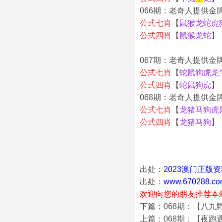
066期：老奇人提供金
公式七肖
【
鼠猴龙蛇虎
公式四肖
【
鼠猴龙蛇
】
067期：老奇人提供金
公式七肖
【
蛇鼠狗虎龙
公式四肖
【
蛇鼠狗虎
】
068期：老奇人提供金牌
公式七肖
【
龙猪马狗虎
公式四肖
【
龙猪马狗
】
出处：
2023澳门正版
出处：
www.670288.co
欢迎向您的朋友推荐本
下篇：068期：【八九
上篇：068期：【夜跑