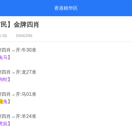
香港精华区
市民】金牌四肖
:06
5946396
牌四肖→开:牛30准
兔马
】
牌四肖→开:龙27准
狗蛇
】
牌四肖→开:马01准
马
兔
】
牌四肖→开:羊24准
虎鼠
】