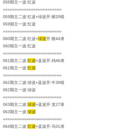
058期主一波:红波
=========================
059期主二波:红波+绿波开:猪20错
059期主一波:红波
=========================
060期主二波:红波+
绿波
开:猪44准
060期主一波:红波
=========================
061期主二波:
红波
+蓝波开:鸡46准
061期主一波:
红波
=========================
062期主二波:绿波+蓝波开:牛30错
062期主一波:绿波
=========================
063期主二波:
绿波
+蓝波开:龙27准
063期主一波:
绿波
=========================
064期主二波:
红波
+蓝波开:马01准