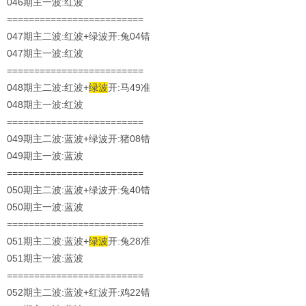
046期主一波:
红波
=========================
047期主二波:红波+绿波开:兔04错
047期主一波:红波
=========================
048期主二波:红波+
绿波
开:马49准
048期主一波:红波
=========================
049期主二波:蓝波+绿波开:猪08错
049期主一波:
蓝
波
=========================
050期主二波:蓝波+绿波开:兔40错
050
期主一波:蓝波
=========================
051期主二波:蓝波+
绿波
开:兔28准
051期主一波:蓝波
=========================
052期主二波:蓝波+红波开:鸡22错