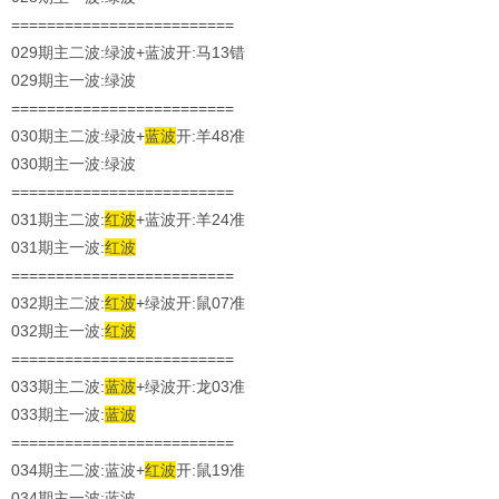
=========================
029期主二波:绿波+蓝波开:马13错
029期主一波:绿波
=========================
030期主二波:绿波+
蓝波
开:羊48准
030
期主一波:绿波
=========================
031期主二波:
红波
+蓝波开:羊24准
031期主一波:
红波
=========================
032期主二波:
红波
+绿波开:鼠07准
032期主一波:
红波
=========================
033期主二波:
蓝波
+绿波开:龙03准
033期主一波:
蓝
波
=========================
034期主二波:蓝波+
红波
开:鼠19准
034期主一波:蓝波