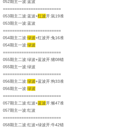
052期主一波:蓝波
=========================
053期主二波:蓝波+
红波
开:鼠19准
053期主一波:蓝波
=========================
054期主二波:
绿波
+红波开:兔16准
054期主一波:
绿波
=========================
055期主二波:绿波+蓝波开:猪08错
055期主一波:绿波
=========================
056期主二波:
绿波
+蓝波开:狗33准
056期主一波:
绿波
=========================
057期主二波:红波+
蓝波
开:猴47准
057期主一波:
红
波
=========================
058期主二波:红波+绿波开:牛42错