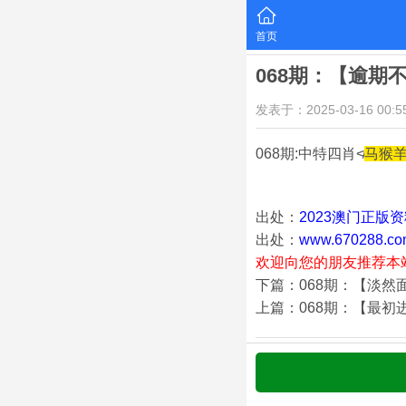
首页
068期：【逾期
发表于：2025-03-16 00:55
068期:中特四肖≮
马猴
出处：
2023澳门正版
出处：
www.670288.co
欢迎向您的朋友推荐本
下篇：068期：【淡然
上篇：068期：【最初