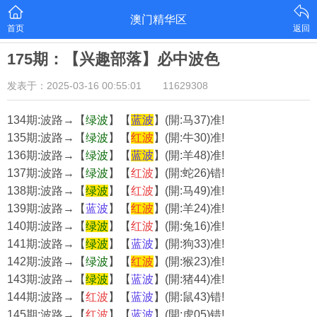
澳门精华区
首页
返回
175期：【兴趣部落】必中波色
发表于：2025-03-16 00:55:01
11629308
134期:波路→【
绿
波
】【
蓝
波
】(開:马37)准!
135期:波路→【
绿
波
】【
红
波
】(開:牛30)准!
136期:波路→【
绿
波
】【
蓝
波
】(開:羊48)准!
137期:波路→【
绿
波
】【
红
波
】(開:蛇26)错!
138期:波路→【
绿
波
】【
红
波
】(開:马49)准!
139期:波路→【
蓝
波
】【
红
波
】(開:羊24)准!
140期:波路→【
绿
波
】【
红
波
】(開:兔16)准!
141期:波路→【
绿
波
】【
蓝
波
】(開:狗33)准!
142期:波路→【
绿
波
】【
红
波
】(開:猴23)准!
143期:波路→【
绿
波
】【
蓝
波
】(開:猪44)准!
144期:波路→【
红
波
】【
蓝
波
】(開:鼠43)错!
145期:波路→【
红
波
】【
蓝
波
】(開:虎05)错!