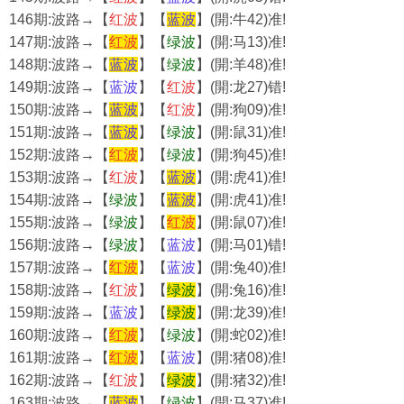
146期:波路→【
红
波
】【
蓝
波
】(開:牛42)准!
147期:波路→【
红
波
】【
绿
波
】(開:马13)准!
148期:波路→【
蓝
波
】【
绿
波
】(開:羊48)准!
149期:波路→【
蓝
波
】【
红
波
】(開:龙27)错!
150期:波路→【
蓝
波
】【
红
波
】(開:狗09)准!
151期:波路→【
蓝
波
】【
绿
波
】(開:鼠31)准!
152期:波路→【
红
波
】【
绿
波
】(開:狗45)准!
153期:波路→【
红
波
】【
蓝
波
】(開:虎41)准!
154期:波路→【
绿
波
】【
蓝
波
】(開:虎41)准!
155期:波路→【
绿
波
】【
红
波
】(開:鼠07)准!
156期:波路→【
绿
波
】【
蓝
波
】(開:马01)错!
157期:波路→【
红
波
】【
蓝
波
】(開:兔40)准!
158期:波路→【
红
波
】【
绿
波
】(開:兔16)准!
159期:波路→【
蓝
波
】【
绿
波
】(開:龙39)准!
160期:波路→【
红
波
】【
绿
波
】(開:蛇02)准!
161期:波路→【
红
波
】【
蓝
波
】(開:猪08)准!
162期:波路→【
红
波
】【
绿
波
】(開:猪32)准!
163期:波路→【
蓝
波
】【
绿
波
】(開:马37)准!