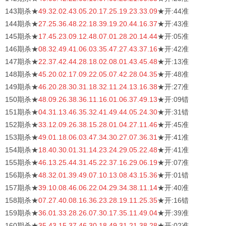
143期杀★
49.32.02.43.05.20.17.25.19.23.33.09
★开:44准
144期杀★
27.25.36.48.22.18.39.19.20.44.16.37
★开:43准
145期杀★
17.45.23.09.12.48.07.01.28.20.14.44
★开:05准
146期杀★
08.32.49.41.06.03.35.47.27.43.37.16
★开:42准
147期杀★
22.37.42.44.28.18.02.08.01.43.45.48
★开:13准
148期杀★
45.20.02.17.09.22.05.07.42.28.04.35
★开:48准
149期杀★
46.20.28.30.31.18.32.11.24.13.16.38
★开:27准
150期杀★
48.09.26.38.36.11.16.01.06.37.49.13
★开:09错
151期杀★
04.31.13.46.35.32.41.49.44.05.24.30
★开:31错
152期杀★
33.12.09.26.38.15.28.01.04.27.11.46
★开:45准
153期杀★
49.01.18.06.03.47.34.30.27.07.36.31
★开:41准
154期杀★
18.40.30.01.31.14.23.24.29.05.22.48
★开:41准
155期杀★
46.13.25.44.31.45.22.37.16.29.06.19
★开:07准
156期杀★
48.32.01.39.49.07.10.13.08.43.15.36
★开:01错
157期杀★
39.10.08.46.06.22.04.29.34.38.11.14
★开:40准
158期杀★
07.27.40.08.16.36.23.28.19.11.25.35
★开:16错
159期杀★
36.01.33.28.26.07.30.17.35.11.49.04
★开:39准
160期杀★
35.43.15.37.46.30.18.49.31.21.38.28
★开:02准