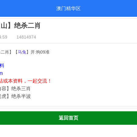
澳门精华区
出山】绝杀二肖
:59
14814974
杀二肖】【
马兔
】开:狗09准
资料
m
站或本资料，一起交流！
自容】绝杀三肖
老虎】绝杀半波
返回首页